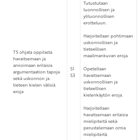
Tutustutaan
luonnollisen ja
yliluonnollisen
erotteluun.
Harjoitellaan pohtimaan
uskonnollisen ja
tieteellisen
T5 ohjata oppilasta
maailmankuvan eroja.
havaitsemaan ja
arvioimaan erilaisia
S1
Opetellaan
argumentaation tapoja
S3
havaitsemaan
sekä uskonnon ja
uskonnollisen ja
tieteen kielen välisiä
tieteellisen
eroja
kielenkäytön eroja.
Harjoitellaan
havaitsemaan erilaisia
mielipiteitä sekä
perustelemaan omia
mielipiteitä.