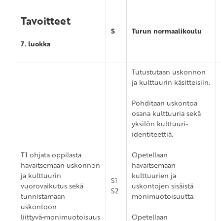
Tavoitteet
S
Turun normaalikoulu
7. luokka
Tutustutaan uskonnon
ja kulttuurin käsitteisiin.
Pohditaan uskontoa
osana kulttuuria sekä
yksilön kulttuuri-
identiteettiä.
T1 ohjata oppilasta
Opetellaan
havaitsemaan uskonnon
havaitsemaan
ja kulttuurin
kulttuurien ja
S1
vuorovaikutus sekä
uskontojen sisäistä
S2
tunnistamaan
monimuotoisuutta.
uskontoon
liittyvä
monimuotoisuus
Opetellaan