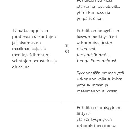
Pohditaan etiikkaa
elämän eri osa-alueilla;
yhteiskunnassa ja
ympäristössä.
T7 auttaa oppilasta
Pohditaan hengellisen
pohtimaan uskontojen
kasvun merkitystä eri
ja katsomusten
uskonnoissa
(esim.
S1
maailmanlaajuista
asketismi,
S3
merkitystä ihmisten
luostarisäännöt,
valintojen perusteina ja
hengellinen ohjaus)
.
ohjaajina
Syvennetään ymmärrystä
uskonnon vaikutuksista
yhteiskuntaan ja
maailmanpolitiikkaan.
Pohditaan ihmisyyteen
liittyviä
elämänkysymyksiä:
ortodoksinen opetus