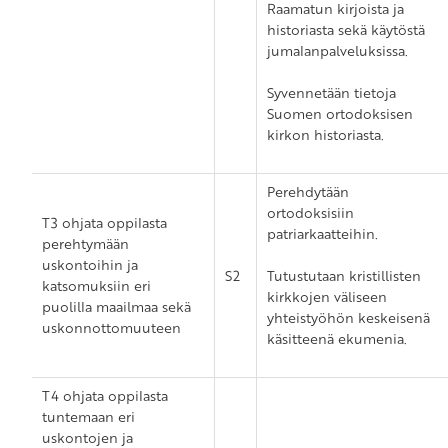
Raamatun kirjoista ja
historiasta sekä käytöstä
jumalanpalveluksissa.
Syvennetään tietoja
Suomen ortodoksisen
kirkon historiasta.
Perehdytään
ortodoksisiin
T3 ohjata oppilasta
patriarkaatteihin.
perehtymään
uskontoihin ja
S2
Tutustutaan kristillisten
katsomuksiin eri
kirkkojen väliseen
puolilla maailmaa sekä
yhteistyöhön keskeisenä
uskonnottomuuteen
käsitteenä ekumenia.
T4 ohjata oppilasta
tuntemaan eri
uskontojen ja