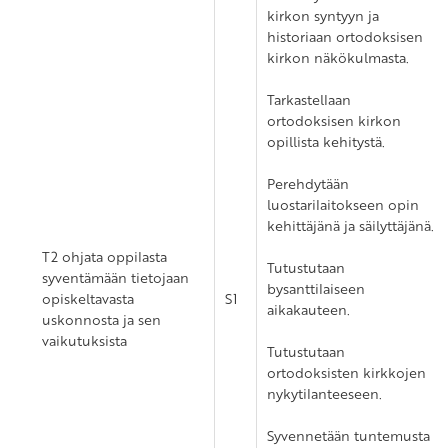
kirkon syntyyn ja
historiaan ortodoksisen
kirkon näkökulmasta.
Tarkastellaan
ortodoksisen kirkon
opillista kehitystä.
Perehdytään
luostarilaitokseen opin
kehittäjänä ja säilyttäjänä.
T2 ohjata oppilasta
Tutustutaan
syventämään tietojaan
bysanttilaiseen
opiskeltavasta
S1
aikakauteen.
uskonnosta ja sen
vaikutuksista
Tutustutaan
ortodoksisten kirkkojen
nykytilanteeseen.
Syvennetään tuntemusta