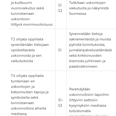
ja kulttuurin
Tutkitaan uskontojen
S1
vuorovaikutus sekä
vaikutusta ja näkymistä
S2
tunnistamaan
Suomessa.
uskontoon
liittyvä monimuotoisuus
Syvennetään tietoja
T2 ohjata oppilasta
sakramenteista ja muista
syventämään tietojaan
pyhistä toimituksista,
opiskeltavasta
S1
jumalanpalveluselämästä
uskonnosta ja sen
sekä kirkkovuoden
vaikutuksista
kierrosta juhlineen ja
paastoaikoineen.
T4 ohjata oppilasta
tuntemaan eri
uskontojen ja
Perehdytään
katsomusten tapoja ja
uskonnollisiin tapoihin
symboleita sekä
S1-
liittyviin eettisiin
tunnistamaan
S3
kysymyksiin mediassa
uskonnollisia aiheita
tutustumalla
mediassa,