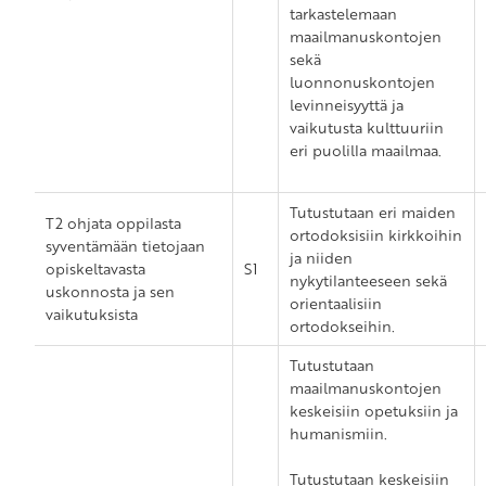
tarkastelemaan
maailmanuskontojen
sekä
luonnonuskontojen
levinneisyyttä ja
vaikutusta kulttuuriin
eri puolilla maailmaa.
Tutustutaan eri maiden
T2 ohjata oppilasta
ortodoksisiin kirkkoihin
syventämään tietojaan
ja niiden
opiskeltavasta
S1
nykytilanteeseen sekä
uskonnosta ja sen
orientaalisiin
vaikutuksista
ortodokseihin.
Tutustutaan
maailmanuskontojen
keskeisiin opetuksiin ja
humanismiin.
Tutustutaan keskeisiin