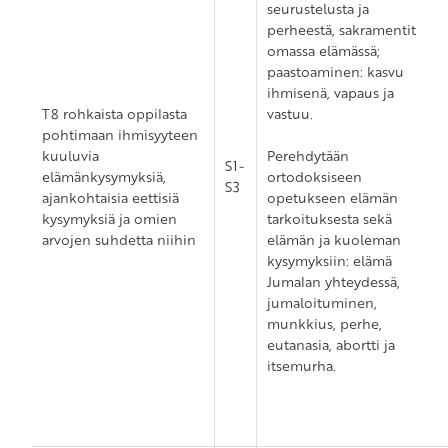
seurustelusta ja
perheestä, sakramentit
omassa elämässä;
paastoaminen: kasvu
ihmisenä, vapaus ja
T8 rohkaista oppilasta
vastuu.
pohtimaan ihmisyyteen
kuuluvia
Perehdytään
S1-
elämänkysymyksiä,
ortodoksiseen
S3
ajankohtaisia eettisiä
opetukseen elämän
kysymyksiä ja omien
tarkoituksesta sekä
arvojen suhdetta niihin
elämän ja kuoleman
kysymyksiin: elämä
Jumalan yhteydessä,
jumaloituminen,
munkkius, perhe,
eutanasia, abortti ja
itsemurha.