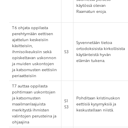
käytössä olevan
Raamatun eroja.
T6 ohjata oppilasta
perehtymään eettisen
ajattelun keskeisiin
Syvennetään tietoa
käsitteisiin,
ortodoksisista kirkollisista
ihmisoikeuksiin sekä
S3
käytänteistä hyvän
opiskeltavan uskonnon
elämän tukena.
ja muiden uskontojen
ja katsomusten eettisiin
periaatteisiin
T7 auttaa oppilasta
pohtimaan uskontojen
ja katsomusten
Pohditaan kristinuskon
S1
maailmanlaajuista
eettisiä kysymyksiä ja
S3
merkitystä ihmisten
keskustellaan niistä.
valintojen perusteina ja
ohjaajina