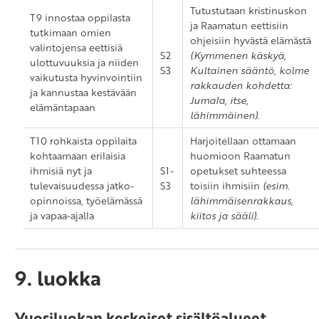
Tutustutaan kristinuskon
T9 innostaa oppilasta
ja Raamatun eettisiin
tutkimaan omien
ohjeisiin hyvästä elämästä
valintojensa eettisiä
S2
(Kymmenen käskyä,
ulottuvuuksia ja niiden
S3
Kultainen sääntö, kolme
vaikutusta hyvinvointiin
rakkauden kohdetta:
ja kannustaa kestävään
Jumala, itse,
elämäntapaan
lähimmäinen)
.
T10 rohkaista oppilaita
Harjoitellaan ottamaan
kohtaamaan erilaisia
huomioon Raamatun
ihmisiä nyt ja
S1-
opetukset suhteessa
tulevaisuudessa jatko-
S3
toisiin ihmisiin
(esim.
opinnoissa, työelämässä
lähimmäisenrakkaus,
ja vapaa-ajalla
kiitos ja sääli)
.
9. luokka
Vuosiluokan keskeiset sisältöalueet