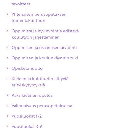
tavoitteet
Yhtenäisen perusopetuksen
toimintakulttuuri
Oppimista ja hyvinvointia edistävä
koulutyön järjestäminen
Oppimisen ja osaamisen arviointi
Oppimisen ja koulunkäynnin tuki
Arvioinnin yleiset periaatteet
Opiskeluhuolto
Oppimisen ja osaamisen arviointi
Kieleen ja kulttuuriin liittyviä
Opinnoissa eteneminen
erityiskysymyksiä
perusopetuksen aikana
Kaksikielinen opetus
Kuudennen luokan kevään arviointi
Valinnaisuus perusopetuksessa
Perusopetuksen päättöarviointi
Vuosiluokat 1-2
Poissaolojen vaikutukset arviointiin
Vuosiluokat 3-6
Arvioinnin uusiminen ja oikaisu
Äidinkieli ja kirjallisuus 1-2