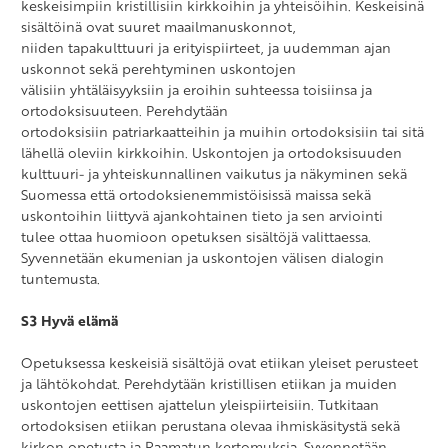
keskeisimpiin kristillisiin kirkkoihin ja yhteisöihin. Keskeisinä
sisältöinä ovat suuret maailmanuskonnot,
niiden tapakulttuuri ja erityispiirteet, ja uudemman ajan
uskonnot sekä perehtyminen uskontojen
välisiin yhtäläisyyksiin ja eroihin suhteessa toisiinsa ja
ortodoksisuuteen. Perehdytään
ortodoksisiin patriarkaatteihin ja muihin ortodoksisiin tai sitä
lähellä oleviin kirkkoihin. Uskontojen ja ortodoksisuuden
kulttuuri- ja yhteiskunnallinen vaikutus ja näkyminen sekä
Suomessa että ortodoksienemmistöisissä maissa sekä
uskontoihin liittyvä ajankohtainen tieto ja sen arviointi
tulee ottaa huomioon opetuksen sisältöjä valittaessa.
Syvennetään ekumenian ja uskontojen välisen dialogin
tuntemusta.
S3 Hyvä elämä
Opetuksessa keskeisiä sisältöjä ovat etiikan yleiset perusteet
ja lähtökohdat. Perehdytään kristillisen etiikan ja muiden
uskontojen eettisen ajattelun yleispiirteisiin. Tutkitaan
ortodoksisen etiikan perustana olevaa ihmiskäsitystä sekä
kirkon opetusta ja Raamatun kertomuksia. Syvennetään