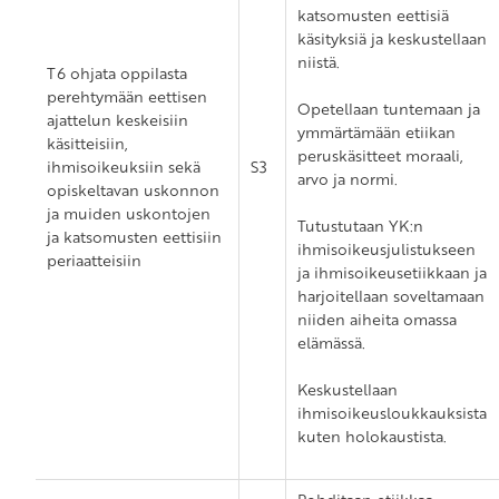
katsomusten eettisiä
käsityksiä ja keskustellaan
niistä.
T6 ohjata oppilasta
perehtymään eettisen
Opetellaan tuntemaan ja
ajattelun keskeisiin
ymmärtämään etiikan
käsitteisiin,
peruskäsitteet moraali,
ihmisoikeuksiin sekä
S3
arvo ja normi.
opiskeltavan uskonnon
ja muiden uskontojen
Tutustutaan YK:n
ja katsomusten eettisiin
ihmisoikeusjulistukseen
periaatteisiin
ja ihmisoikeusetiikkaan ja
harjoitellaan soveltamaan
niiden aiheita omassa
elämässä.
Keskustellaan
ihmisoikeusloukkauksista
kuten holokaustista.