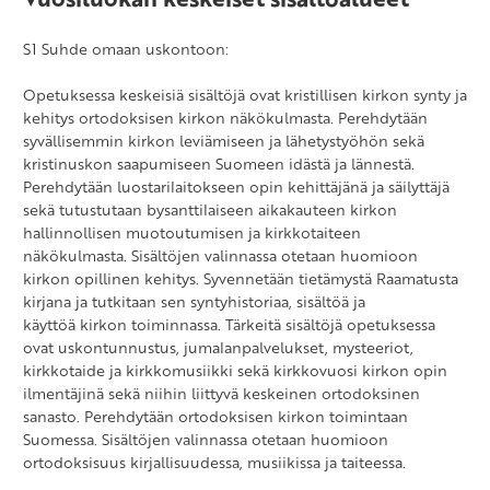
S1 Suhde omaan uskontoon:
Opetuksessa keskeisiä sisältöjä ovat kristillisen kirkon synty ja
kehitys ortodoksisen kirkon näkökulmasta. Perehdytään
syvällisemmin kirkon leviämiseen ja lähetystyöhön sekä
kristinuskon saapumiseen Suomeen idästä ja lännestä.
Perehdytään luostarilaitokseen opin kehittäjänä ja säilyttäjä
sekä tutustutaan bysanttilaiseen aikakauteen kirkon
hallinnollisen muotoutumisen ja kirkkotaiteen
näkökulmasta. Sisältöjen valinnassa otetaan huomioon
kirkon opillinen kehitys. Syvennetään tietämystä Raamatusta
kirjana ja tutkitaan sen syntyhistoriaa, sisältöä ja
käyttöä kirkon toiminnassa. Tärkeitä sisältöjä opetuksessa
ovat uskontunnustus, jumalanpalvelukset, mysteeriot,
kirkkotaide ja kirkkomusiikki sekä kirkkovuosi kirkon opin
ilmentäjinä sekä niihin liittyvä keskeinen ortodoksinen
sanasto. Perehdytään ortodoksisen kirkon toimintaan
Suomessa. Sisältöjen valinnassa otetaan huomioon
ortodoksisuus kirjallisuudessa, musiikissa ja taiteessa.