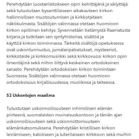
Perehdytään luostarilaitokseen opin kehittäjänä ja säilyttäjä
sekä tutustutaan bysanttilaiseen aikakauteen kirkon
hallinnollisen muotoutumisen ja kirkkotaiteen
näkökulmasta. Sisältöjen valinnassa otetaan huomioon
kirkon opillinen kehitys. Syvennetään tietämystä Raamatusta
kirjana ja tutkitaan sen syntyhistoriaa, sisältöä ja
käyttöä kirkon toiminnassa. Tärkeitä sisältöjä opetuksessa
ovat uskontunnustus, jumalanpalvelukset, mysteeriot,
kirkkotaide ja kirkkomusiikki sekä kirkkovuosi kirkon opin
ilmentäjinä sekä niihin liittyvä keskeinen ortodoksinen
sanasto. Perehdytään ortodoksisen kirkon toimintaan
Suomessa. Sisältöjen valinnassa otetaan huomioon
ortodoksisuus kirjallisuudessa, musiikissa ja taiteessa.
S2 Uskontojen maailma
Tutustutaan uskonnollisuuteen inhimillisen elämän
piirteenä, suomalaisten muinaisuskontoon ja tämän ajan
uskonnollisuuteen sekä uskonnottomuuteen
elämänkatsomuksena. Perehdytään kristillisen kirkon
leviämiseen, katoliseen ja luterilaiseen kirkkoon sekä muihin