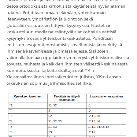
tietoa ortodoksisista kirkollisista käytänteistä hyvän elämän
tukena. Pohditaan omaan elämään, yhteiskunnan
jäsenyyteen, ympäristöön ja luontoon sekä
globaaliin vastuuseen liittyviä kysymyksiä. Nostetaan
keskusteluun mediassa esiintyviä ajankohtaisia eettisiä
kysymyksiä osana yhteiskuntakeskustelua. Pohditaan
eettisten arvojen tiedostamista, soveltamista ja merkitystä
ihmisenä kasvamisessa ja omassa arjessa. Sisältöjen
valinnalla tuetaan oppilaiden ymmärrystä yhteiskunnallisesta
sovusta, rauhasta ja kaikkien ihmisten välisestä keskinäisestä
kunnioituksesta. Tärkeitä sisältöjä ovat YK:n
Yleismaailmallinen ihmisoikeuksien julistus, YK:n Lapsen
oikeuksien sopimus ja ihmisoikeusetiikka.