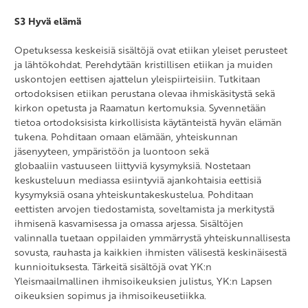
S3 Hyvä elämä
Opetuksessa keskeisiä sisältöjä ovat etiikan yleiset perusteet
ja lähtökohdat. Perehdytään kristillisen etiikan ja muiden
uskontojen eettisen ajattelun yleispiirteisiin. Tutkitaan
ortodoksisen etiikan perustana olevaa ihmiskäsitystä sekä
kirkon opetusta ja Raamatun kertomuksia. Syvennetään
tietoa ortodoksisista kirkollisista käytänteistä hyvän elämän
tukena. Pohditaan omaan elämään, yhteiskunnan
jäsenyyteen, ympäristöön ja luontoon sekä
globaaliin vastuuseen liittyviä kysymyksiä. Nostetaan
keskusteluun mediassa esiintyviä ajankohtaisia eettisiä
kysymyksiä osana yhteiskuntakeskustelua. Pohditaan
eettisten arvojen tiedostamista, soveltamista ja merkitystä
ihmisenä kasvamisessa ja omassa arjessa. Sisältöjen
valinnalla tuetaan oppilaiden ymmärrystä yhteiskunnallisesta
sovusta, rauhasta ja kaikkien ihmisten välisestä keskinäisestä
kunnioituksesta. Tärkeitä sisältöjä ovat YK:n
Yleismaailmallinen ihmisoikeuksien julistus, YK:n Lapsen
oikeuksien sopimus ja ihmisoikeusetiikka.