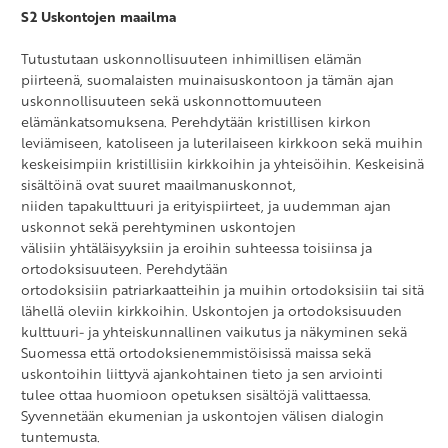
S2 Uskontojen maailma
Tutustutaan uskonnollisuuteen inhimillisen elämän
piirteenä, suomalaisten muinaisuskontoon ja tämän ajan
uskonnollisuuteen sekä uskonnottomuuteen
elämänkatsomuksena. Perehdytään kristillisen kirkon
leviämiseen, katoliseen ja luterilaiseen kirkkoon sekä muihin
keskeisimpiin kristillisiin kirkkoihin ja yhteisöihin. Keskeisinä
sisältöinä ovat suuret maailmanuskonnot,
niiden tapakulttuuri ja erityispiirteet, ja uudemman ajan
uskonnot sekä perehtyminen uskontojen
välisiin yhtäläisyyksiin ja eroihin suhteessa toisiinsa ja
ortodoksisuuteen. Perehdytään
ortodoksisiin patriarkaatteihin ja muihin ortodoksisiin tai sitä
lähellä oleviin kirkkoihin. Uskontojen ja ortodoksisuuden
kulttuuri- ja yhteiskunnallinen vaikutus ja näkyminen sekä
Suomessa että ortodoksienemmistöisissä maissa sekä
uskontoihin liittyvä ajankohtainen tieto ja sen arviointi
tulee ottaa huomioon opetuksen sisältöjä valittaessa.
Syvennetään ekumenian ja uskontojen välisen dialogin
tuntemusta.