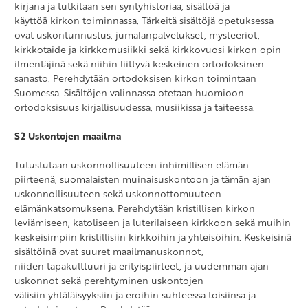
kirjana ja tutkitaan sen syntyhistoriaa, sisältöä ja
käyttöä kirkon toiminnassa. Tärkeitä sisältöjä opetuksessa
ovat uskontunnustus, jumalanpalvelukset, mysteeriot,
kirkkotaide ja kirkkomusiikki sekä kirkkovuosi kirkon opin
ilmentäjinä sekä niihin liittyvä keskeinen ortodoksinen
sanasto. Perehdytään ortodoksisen kirkon toimintaan
Suomessa. Sisältöjen valinnassa otetaan huomioon
ortodoksisuus kirjallisuudessa, musiikissa ja taiteessa.
S2 Uskontojen maailma
Tutustutaan uskonnollisuuteen inhimillisen elämän
piirteenä, suomalaisten muinaisuskontoon ja tämän ajan
uskonnollisuuteen sekä uskonnottomuuteen
elämänkatsomuksena. Perehdytään kristillisen kirkon
leviämiseen, katoliseen ja luterilaiseen kirkkoon sekä muihin
keskeisimpiin kristillisiin kirkkoihin ja yhteisöihin. Keskeisinä
sisältöinä ovat suuret maailmanuskonnot,
niiden tapakulttuuri ja erityispiirteet, ja uudemman ajan
uskonnot sekä perehtyminen uskontojen
välisiin yhtäläisyyksiin ja eroihin suhteessa toisiinsa ja