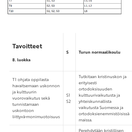
Tavoitteet
S
Turun normaalikoulu
8. luokka
Tutkitaan kristinuskon ja
T1 ohjata oppilasta
erityisesti
havaitsemaan uskonnon
ortodoksisuuden
ja kulttuurin
S1
kulttuurivaikutusta ja
vuorovaikutus sekä
S2
yhteiskunnallista
tunnistamaan
vaikutusta Suomessa ja
uskontoon
ortodoksienemmistöisissä
liittyvä
monimuotoisuus
maissa.
Perehdytään kristillisen