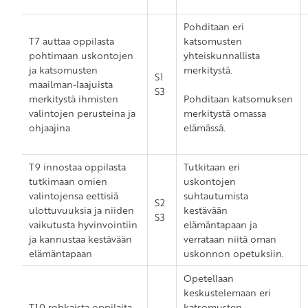
Pohditaan eri
T7 auttaa oppilasta
katsomusten
pohtimaan uskontojen
yhteiskunnallista
ja katsomusten
merkitystä.
S1
maailman-laajuista
S3
merkitystä ihmisten
Pohditaan katsomuksen
valintojen perusteina ja
merkitystä omassa
ohjaajina
elämässä.
T9 innostaa oppilasta
Tutkitaan eri
tutkimaan omien
uskontojen
valintojensa eettisiä
suhtautumista
S2
ulottuvuuksia ja niiden
kestävään
S3
vaikutusta hyvinvointiin
elämäntapaan ja
ja kannustaa kestävään
verrataan niitä oman
elämäntapaan
uskonnon opetuksiin.
Opetellaan
keskustelemaan eri
T10 rohkaista oppilaita
katsomusten