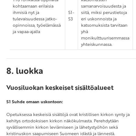
kohtaamaan erilaisia
samanarvoisuudesta ja
ihmisiä nyt ja
S1-
siitä, miksi perustietoja
tulevaisuudessa jatko-
S3
eri uskonnoista ja
opinnoissa, työelämässä
katsomuksista tarvitaan
ja vapaa-ajalla
yhä
monikulttuurisemmassa
yhteiskunnassa.
8. luokka
Vuosiluokan keskeiset sisältöalueet
S1 Suhde omaan uskontoon:
Opetuksessa keskeisiä sisältöjä ovat kristillisen kirkon synty ja
kehitys ortodoksisen kirkon näkökulmasta. Perehdytään
syvällisemmin kirkon leviämiseen ja lähetystyöhön sekä
kristinuskon saapumiseen Suomeen idästä ja lännestä.