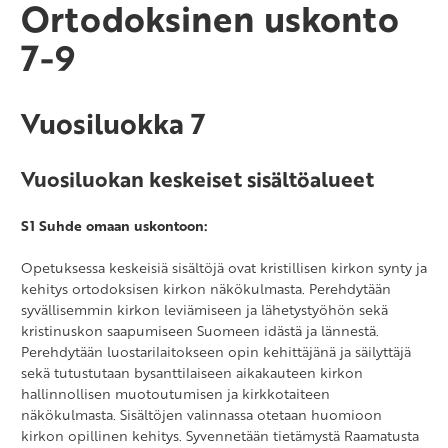
Ortodoksinen uskonto
Ranska A2-oppimäärä
7-9
Ranska B2-oppimäärä
Saksa A2-oppimäärä
Vuosiluokka 7
Saksa B2-oppimäärä
Vuosiluokan keskeiset sisältöalueet
S1 Suhde omaan uskontoon:
Opetuksessa keskeisiä sisältöjä ovat kristillisen kirkon synty ja
kehitys ortodoksisen kirkon näkökulmasta. Perehdytään
syvällisemmin kirkon leviämiseen ja lähetystyöhön sekä
kristinuskon saapumiseen Suomeen idästä ja lännestä.
Perehdytään luostarilaitokseen opin kehittäjänä ja säilyttäjä
sekä tutustutaan bysanttilaiseen aikakauteen kirkon
hallinnollisen muotoutumisen ja kirkkotaiteen
näkökulmasta. Sisältöjen valinnassa otetaan huomioon
kirkon opillinen kehitys. Syvennetään tietämystä Raamatusta