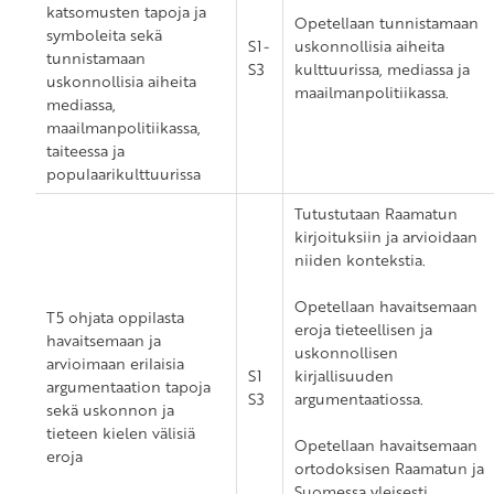
katsomusten tapoja ja
Opetellaan tunnistamaan
symboleita sekä
S1-
uskonnollisia aiheita
tunnistamaan
S3
kulttuurissa, mediassa ja
uskonnollisia aiheita
maailmanpolitiikassa.
mediassa,
maailmanpolitiikassa,
taiteessa ja
populaarikulttuurissa
Tutustutaan Raamatun
kirjoituksiin ja arvioidaan
niiden kontekstia.
Opetellaan havaitsemaan
T5 ohjata oppilasta
eroja tieteellisen ja
havaitsemaan ja
uskonnollisen
arvioimaan erilaisia
S1
kirjallisuuden
argumentaation tapoja
S3
argumentaatiossa.
sekä uskonnon ja
tieteen kielen välisiä
Opetellaan havaitsemaan
eroja
ortodoksisen Raamatun ja
Suomessa yleisesti