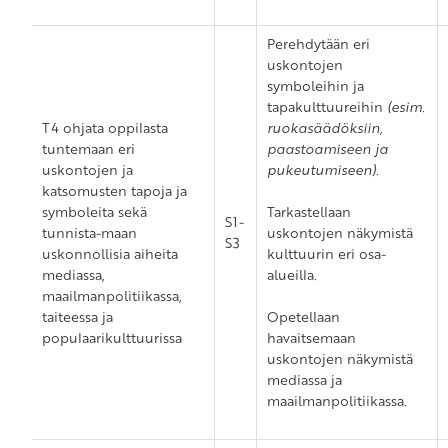
Perehdytään eri
uskontojen
symboleihin ja
tapakulttuureihin
(esim.
T4 ohjata oppilasta
ruokasäädöksiin,
tuntemaan eri
paastoamiseen ja
uskontojen ja
pukeutumiseen)
.
katsomusten tapoja ja
symboleita sekä
Tarkastellaan
S1-
tunnista-maan
uskontojen näkymistä
S3
uskonnollisia aiheita
kulttuurin eri osa-
mediassa,
alueilla.
maailmanpolitiikassa,
taiteessa ja
Opetellaan
populaarikulttuurissa
havaitsemaan
uskontojen näkymistä
mediassa ja
maailmanpolitiikassa.