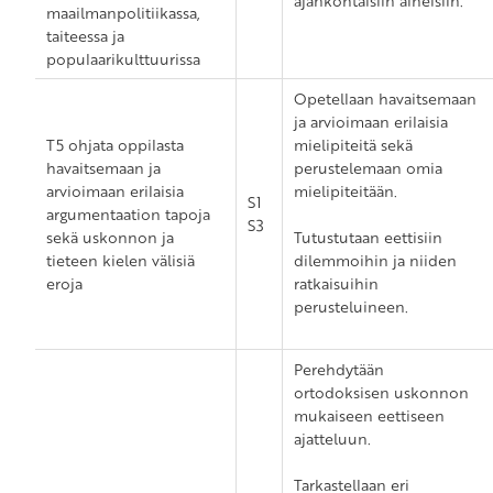
ajankohtaisiin aiheisiin.
maailmanpolitiikassa,
taiteessa ja
populaarikulttuurissa
Opetellaan havaitsemaan
ja arvioimaan erilaisia
T5 ohjata oppilasta
mielipiteitä sekä
havaitsemaan ja
perustelemaan omia
arvioimaan erilaisia
mielipiteitään.
S1
argumentaation tapoja
S3
sekä uskonnon ja
Tutustutaan eettisiin
tieteen kielen välisiä
dilemmoihin ja niiden
eroja
ratkaisuihin
perusteluineen.
Perehdytään
ortodoksisen uskonnon
mukaiseen eettiseen
ajatteluun.
Tarkastellaan eri