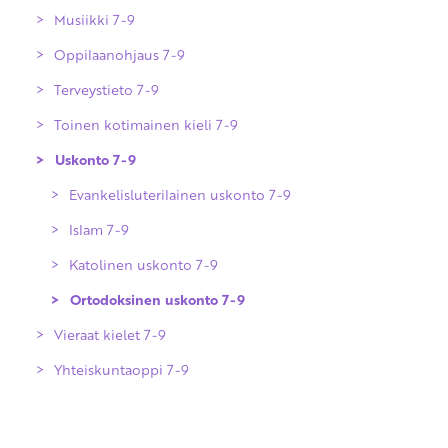
Ympäristöoppi 3-6
Musiikki 7-9
Katolinen uskonto 3-6
Espanja, A2-oppimäärä 4-6
Oppilaanohjaus 7-9
Ortodoksinen uskonto 3-6
Ranska, A2-oppimäärä 4-6
Terveystieto 7-9
Saksa, A2-oppimäärä 4-6
Toinen kotimainen kieli 7-9
Uskonto 7-9
Evankelisluterilainen uskonto 7-9
Islam 7-9
Katolinen uskonto 7-9
Ortodoksinen uskonto 7-9
Vieraat kielet 7-9
Yhteiskuntaoppi 7-9
Englanti A1-oppimäärä
Espanja A2-oppimäärä
Espanja B2-oppimäärä