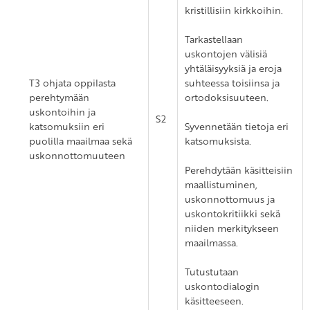
kristillisiin kirkkoihin.
Tarkastellaan
uskontojen välisiä
yhtäläisyyksiä ja eroja
T3 ohjata oppilasta
suhteessa toisiinsa ja
perehtymään
ortodoksisuuteen.
uskontoihin ja
S2
katsomuksiin eri
Syvennetään tietoja eri
puolilla maailmaa sekä
katsomuksista.
uskonnottomuuteen
Perehdytään käsitteisiin
maallistuminen,
uskonnottomuus ja
uskontokritiikki sekä
niiden merkitykseen
maailmassa.
Tutustutaan
uskontodialogin
käsitteeseen.