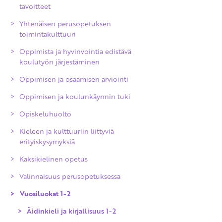
tavoitteet
Yhtenäisen perusopetuksen
toimintakulttuuri
Oppimista ja hyvinvointia edistävä
koulutyön järjestäminen
Oppimisen ja osaamisen arviointi
Oppimisen ja koulunkäynnin tuki
Arvioinnin yleiset periaatteet
Opiskeluhuolto
Oppimisen ja osaamisen arviointi
Kieleen ja kulttuuriin liittyviä
Opinnoissa eteneminen
erityiskysymyksiä
perusopetuksen aikana
Kaksikielinen opetus
Kuudennen luokan kevään arviointi
Valinnaisuus perusopetuksessa
Perusopetuksen päättöarviointi
Vuosiluokat 1-2
Poissaolojen vaikutukset arviointiin
Arvioinnin uusiminen ja oikaisu
Äidinkieli ja kirjallisuus 1-2