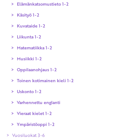
Todistukset
Elämänkatsomustieto 1-2
Suomen kieli ja kirjallisuus 1-2
Käsityö 1-2
Suomi toisena kielenä ja kirjallisuus
1-2
Kuvataide 1-2
Liikunta 1-2
Matematiikka 1-2
Musiikki 1-2
Oppilaanohjaus 1-2
Toinen kotimainen kieli 1-2
Uskonto 1-2
Varhennettu englanti
Evankelis-luterilainen uskonto 1-2
Vieraat kielet 1-2
Islam 1-2
Ympäristöoppi 1-2
Katolinen uskonto 1-2
Vuosiluokat 3-6
Ortodoksinen uskonto 1-2