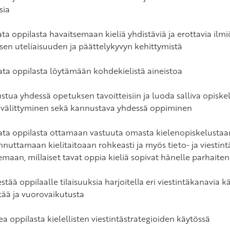
sia
ata oppilasta havaitsemaan kieliä yhdistäviä ja erottavia ilm
lisen uteliaisuuden ja päättelykyvyn kehittymistä
ata oppilasta löytämään kohdekielistä aineistoa
stua yhdessä opetuksen tavoitteisiin ja luoda salliva opiskel
n välittyminen sekä kannustava yhdessä oppiminen
ata oppilasta ottamaan vastuuta omasta kielenopiskelustaa
nnuttamaan kielitaitoaan rohkeasti ja myös tieto- ja viestin
emaan, millaiset tavat oppia kieliä sopivat hänelle parhaiten
estää oppilaalle tilaisuuksia harjoitella eri viestintäkanavia kä
ntää ja vuorovaikutusta
a oppilasta kielellisten viestintästrategioiden käytössä