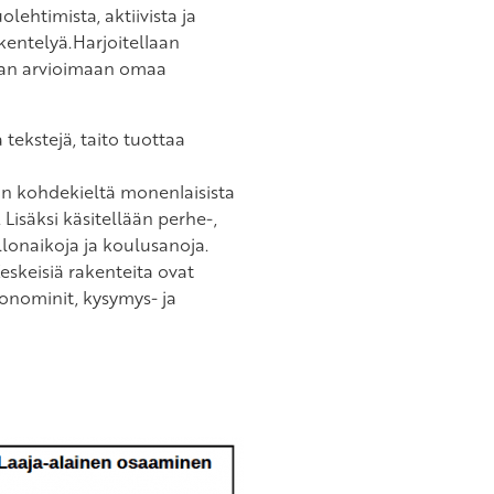
lehtimista, aktiivista ja
kentelyä.Harjoitellaan
llaan arvioimaan omaa
 tekstejä, taito tuottaa
n kohdekieltä monenlaisista
. Lisäksi käsitellään perhe-,
ellonaikoja ja koulusanoja.
Keskeisiä rakenteita ovat
ronominit, kysymys- ja