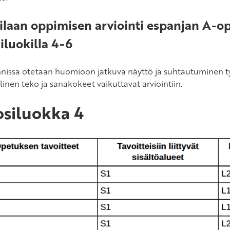
laan oppimisen arviointi espanjan A-o
iluokilla 4-6
nnissa otetaan huomioon jatkuva näyttö ja suhtautuminen t
linen teko ja sanakokeet vaikuttavat arviointiin.
siluokka 4