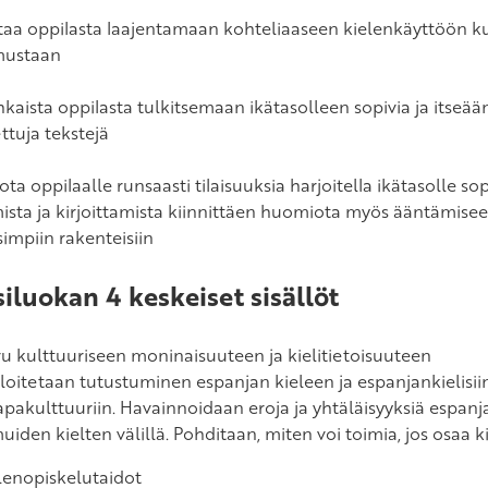
taa oppilasta laajentamaan kohteliaaseen kielenkäyttöön k
mustaan
hkaista oppilasta tulkitsemaan ikätasolleen sopivia ja itseää
ettuja tekstejä
jota oppilaalle runsaasti tilaisuuksia harjoitella ikätasolle s
sta ja kirjoittamista kiinnittäen huomiota myös ääntämiseen
simpiin rakenteisiin
iluokan 4 keskeiset sisällöt
vu kulttuuriseen moninaisuuteen ja kielitietoisuuteen
loitetaan tutustuminen espanjan kieleen ja espanjankielisii
apakulttuuriin. Havainnoidaan eroja ja yhtäläisyyksiä espanj
uiden kielten välillä. Pohditaan, miten voi toimia, jos osaa k
lenopiskelutaidot