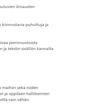
uuluvien ilmausten
n kiinnostavia puhuttuja ja
opivaa pienimuotoista
 ja tekstin sisällön kannalta
n maihiin sekä niiden
an ja oppilaan hallitsemien
ieltä vain vähän.