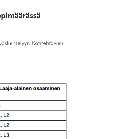
ppimäärässä
yöskentelyyn. Kotitehtävien