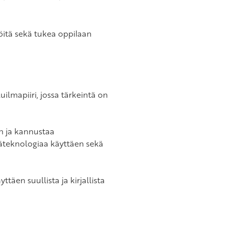
iöitä sekä tukea oppilaan
uilmapiiri, jossa tärkeintä on
n ja kannustaa
täteknologiaa käyttäen sekä
yttäen suullista ja kirjallista