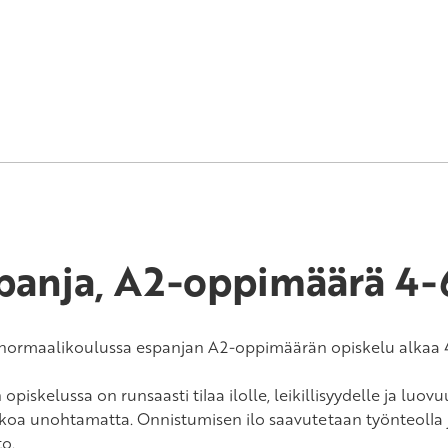
panja, A2-oppimäärä 4-
normaalikoulussa espanjan A2-oppimäärän opiskelu alkaa 4.
 opiskelussa on runsaasti tilaa ilolle, leikillisyydelle ja luovu
koa unohtamatta. Onnistumisen ilo saavutetaan työnteolla 
o.