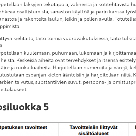
petellaan läksyjen tekotapoja, välineistä ja kotitehtävistä huo
ohkeaa osallistumista, sanaston käyttöä ja parin kanssa työs
anastoa ja rakenteita laulun, leikin ja pelien avulla. Totute
ppimista.
ttyvä kielitaito, taito toimia vuorovaikutuksessa, taito tulkita
jä
petellaan kuulemaan, puhumaan, lukemaan ja kirjoittamaa
iheista. Keskeisiä aiheita ovat tervehdykset ja itsensä esittely
läin- ja ruokailuaiheita. Harjoitellaan numeroita ja värejä, k
utustutaan espanjan kielen äänteisiin ja harjoitellaan niitä. 
erbien taivutus, substantiivien suvut, persoona- ja omistusp
ieltolauseet.
siluokka 5