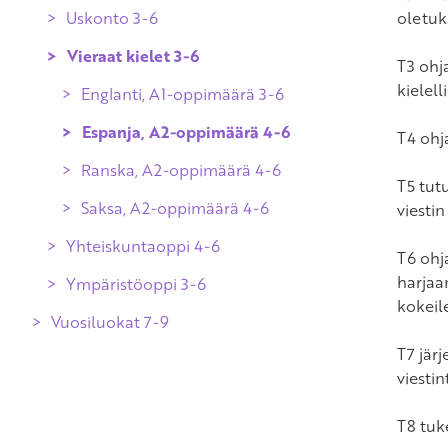
2
Vieraat kielet 1-2
Uskonto 3-6
Ruotsin kieli, A2-oppimäärä 4-6
oletuk
Islam 1-2
Ympäristöoppi 1-2
Vieraat kielet 3-6
Ruotsin kieli, B1-oppimäärä
Evankelisluterilainen uskonto 3-6
T3 ohj
Katolinen uskonto 1-2
vuosiluokilla 3–6
kielel
Islam 3-6
Englanti, A1-oppimäärä 3-6
Ortodoksinen uskonto 1-2
Katolinen uskonto 3-6
Espanja, A2-oppimäärä 4-6
T4 ohj
Ortodoksinen uskonto 3-6
Ranska, A2-oppimäärä 4-6
T5 tutu
Saksa, A2-oppimäärä 4-6
viesti
Yhteiskuntaoppi 4-6
T6 ohj
harjaa
Ympäristöoppi 3-6
kokeil
Vuosiluokat 7-9
T7 järj
Äidinkieli ja kirjallisuus 7-9
viesti
Biologia 7-9
Suomen kieli ja kirjallisuus sekä
suomi toisena kielenä ja
T8 tuke
Elämänkatsomustieto 7-9
kirjallisuus 7. luokalla