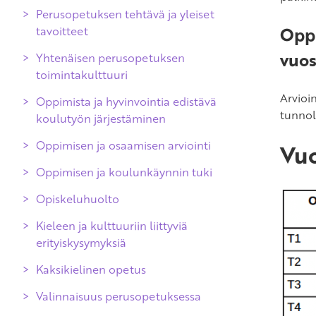
Perusopetuksen tehtävä ja yleiset
Oppi
tavoitteet
vuos
Yhtenäisen perusopetuksen
toimintakulttuuri
Arvioi
Oppimista ja hyvinvointia edistävä
tunnol
koulutyön järjestäminen
Oppimisen ja osaamisen arviointi
Vuo
Oppimisen ja koulunkäynnin tuki
Arvioinnin yleiset periaatteet
Opiskeluhuolto
Oppimisen ja osaamisen arviointi
Kieleen ja kulttuuriin liittyviä
Opinnoissa eteneminen
erityiskysymyksiä
perusopetuksen aikana
Kaksikielinen opetus
Kuudennen luokan kevään
arviointi
Valinnaisuus perusopetuksessa
Perusopetuksen päättöarviointi