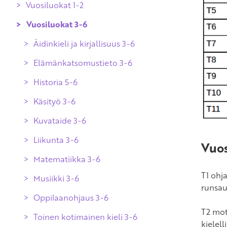
Vuosiluokat 1-2
Poissaolojen vaikutukset arviointiin
Vuosiluokat 3-6
Äidinkieli ja kirjallisuus 1-2
Arvioinnin uusiminen ja oikaisu
Elämänkatsomustieto 1-2
Äidinkieli ja kirjallisuus 3-6
Suomen kieli ja kirjallisuus 1-2
Todistukset
Käsityö 1-2
Elämänkatsomustieto 3-6
Suomi toisena kielenä ja
Suomen kieli ja kirjallisuus 3-6
kirjallisuus 1-2
Kuvataide 1-2
Historia 5-6
Suomi toisena kielenä ja
kirjallisuus 3-6
Liikunta 1-2
Käsityö 3-6
Matematiikka 1-2
Kuvataide 3-6
Musiikki 1-2
Liikunta 3-6
Vuos
Oppilaanohjaus 1-2
Matematiikka 3-6
T1 ohj
Toinen kotimainen kieli 1-2
Musiikki 3-6
runsau
Uskonto 1-2
Oppilaanohjaus 3-6
T2 mot
Varhennettu englanti
Toinen kotimainen kieli 3-6
Evankelis-luterilainen uskonto 1-
kielel