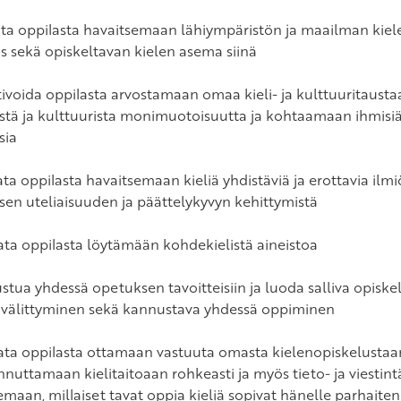
ata oppilasta havaitsemaan lähiympäristön ja maailman kiele
s sekä opiskeltavan kielen asema siinä
ivoida oppilasta arvostamaan omaa kieli- ja kulttuuritaus
listä ja kulttuurista monimuotoisuutta ja kohtaamaan ihmisi
sia
ata oppilasta havaitsemaan kieliä yhdistäviä ja erottavia ilm
lisen uteliaisuuden ja päättelykyvyn kehittymistä
ata oppilasta löytämään kohdekielistä aineistoa
stua yhdessä opetuksen tavoitteisiin ja luoda salliva opiskel
n välittyminen sekä kannustava yhdessä oppiminen
ata oppilasta ottamaan vastuuta omasta kielenopiskelustaa
nnuttamaan kielitaitoaan rohkeasti ja myös tieto- ja viestin
emaan, millaiset tavat oppia kieliä sopivat hänelle parhaiten