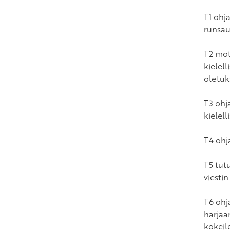
T1 ohj
runsau
T2 mot
kielel
oletuk
T3 ohj
kielel
T4 ohj
T5 tutu
viesti
T6 ohj
harjaa
kokeil