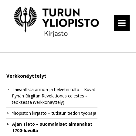
MENU
Verkkonäyttelyt
Taivaallista armoa ja helvetin tulta – Kuvat
Pyhän Birgitan Revelationes celestes -
teoksessa (verkkonäyttely)
Yliopiston kirjasto – tutkitun tiedon työpaja
Birgitan uudistusagenda
Ajan Tieto – suomalaiset almanakat
Taivaan ja maan välillä
Näkökulmia avoimeen tieteeseen
Ilmestys uudesta luostarisäännöstä
1700-luvulla
Birgitan rippi-isät
Tutkittu tieto ja informaatiolukutaito
Birgittalaissäännön erityisyys
Hurskas elämä perisynnin varjossa
Avoin tiede historiantutkijan työssä