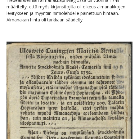
Tiedeakatemian almanakkaprivilegiossa oli vuonna 1749
Tuhat tietä Roomaan –
Moskovan tiellä – Urho Kekkonen ja
Astronomie
Suomen hotellit 1938
määritelty, että myös kirjansitojilla oli oikeus almanakkojen
matkustaminen antiikin maailmassa
Neuvostoliitto 1945-1980
levitykseen ja myyntiin nimiölehdelle painettuun hintaan.
Tarzan was an Eco-tourist
Vähäsen Amerikasta eli kertoelmia
Sylvin matkassa – yksityiset päiväkirjat
Almanakan hinta oli tarkkaan säädelty.
matkoilta Suuressa Lännessä
Kiinasta
Urho Kekkonen Idässä ja Lännessä