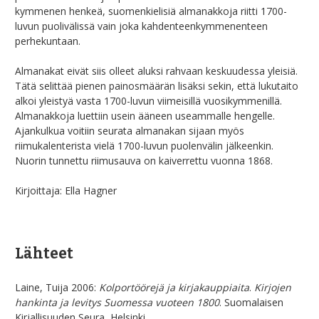
kymmenen henkeä, suomenkielisiä almanakkoja riitti 1700-
luvun puolivälissä vain joka kahdenteenkymmenenteen
perhekuntaan.
Almanakat eivät siis olleet aluksi rahvaan keskuudessa yleisiä.
Tätä selittää pienen painosmäärän lisäksi sekin, että lukutaito
alkoi yleistyä vasta 1700-luvun viimeisillä vuosikymmenillä.
Almanakkoja luettiin usein ääneen useammalle hengelle.
Ajankulkua voitiin seurata almanakan sijaan myös
riimukalenterista vielä 1700-luvun puolenvälin jälkeenkin.
Nuorin tunnettu riimusauva on kaiverrettu vuonna 1868.
Kirjoittaja: Ella Hagner
Lähteet
Laine, Tuija 2006:
Kolportöörejä ja kirjakauppiaita
.
Kirjojen
hankinta ja levitys Suomessa vuoteen 1800
. Suomalaisen
Kirjallisuuden Seura, Helsinki.