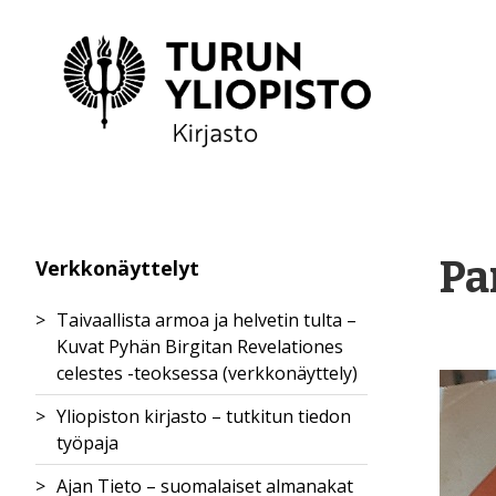
Pa
Verkkonäyttelyt
Taivaallista armoa ja helvetin tulta –
Kuvat Pyhän Birgitan Revelationes
celestes -teoksessa (verkkonäyttely)
Yliopiston kirjasto – tutkitun tiedon
Birgitan uudistusagenda
työpaja
Taivaan ja maan välillä
Ilmestys uudesta
Ajan Tieto – suomalaiset almanakat
Näkökulmia avoimeen tieteeseen
luostarisäännöstä