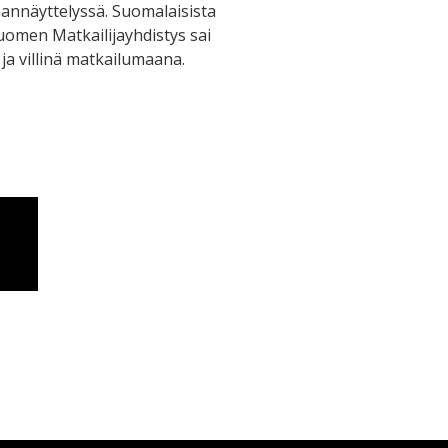
mannäyttelyssä. Suomalaisista
Suomen Matkailijayhdistys sai
ja villinä matkailumaana.