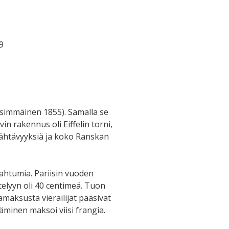
9
ensimmäinen 1855). Samalla se
n rakennus oli Eiffelin torni,
nähtävyyksiä ja koko Ranskan
ahtumia. Pariisin vuoden
telyyn oli 40 centimeä. Tuon
sämaksusta vierailijat pääsivät
eäminen maksoi viisi frangia.