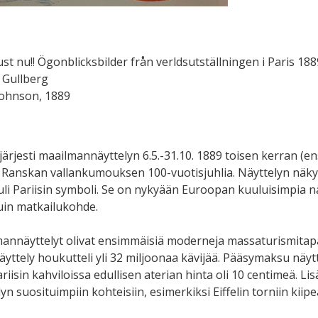
ust nu!! Ögonblicksbilder från verldsutställningen i Paris 188
 Gullberg
Johnson, 1889
i järjesti maailmannäyttelyn 6.5.-31.10. 1889 toisen kerran (
a Ranskan vallankumouksen 100-vuotisjuhlia. Näyttelyn näkyvi
tuli Pariisin symboli. Se on nykyään Euroopan kuuluisimpia 
uin matkailukohde.
annäyttelyt olivat ensimmäisiä moderneja massaturismitap
äyttely houkutteli yli 32 miljoonaa kävijää. Pääsymaksu näyt
riisin kahviloissa edullisen aterian hinta oli 10 centimeä. Li
yn suosituimpiin kohteisiin, esimerkiksi Eiffelin torniin kiip