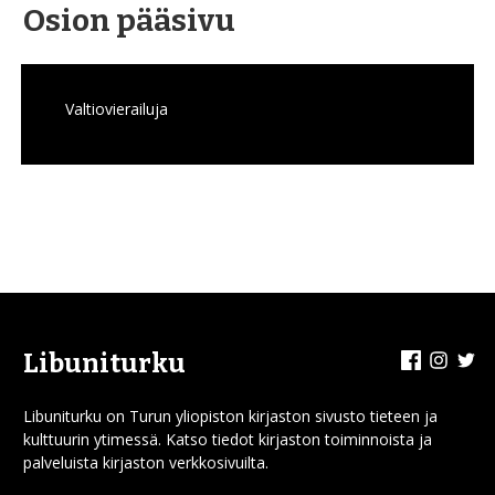
Osion pääsivu
Valtiovierailuja
Facebook
Insta
Tw
Libuniturku
Libuniturku on Turun yliopiston kirjaston sivusto tieteen ja
kulttuurin ytimessä. Katso tiedot kirjaston toiminnoista ja
palveluista kirjaston verkkosivuilta.