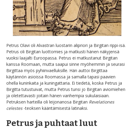
Uusia sanoja kirjakieleen
Petrus Olavi oli Alvastran luostarin alipriori ja Birgitan rippi-isä.
Petrus oli Birgitan luottomies ja matkusti hänen näkyjensä
vuoksi laajalti Euroopassa. Petrus ei matkustanut Birgitan
kanssa Roomaan, mutta saapui sinne myöhemmin ja seurasi
Birgittaa myös pyhiinvaelluksille. Hän auttoi Birgittaa
käytännön asioissa Roomassa ja samalla tapasi paavien
ohella kuninkaita ja kuningattaria. Ei tiedetä, koska Petrus ja
Birgitta tutustuivat, mutta Petrus tunsi jo Birgitan aviomiehen
ja oletettavasti joitain hänen vanhempia sukulaisiaan.
Petruksen harteilla oli leijonanosa Birgitan
Revelationes
celestes
-teoksen kääntämisestä latinaksi.
Petrus ja puhtaat luut