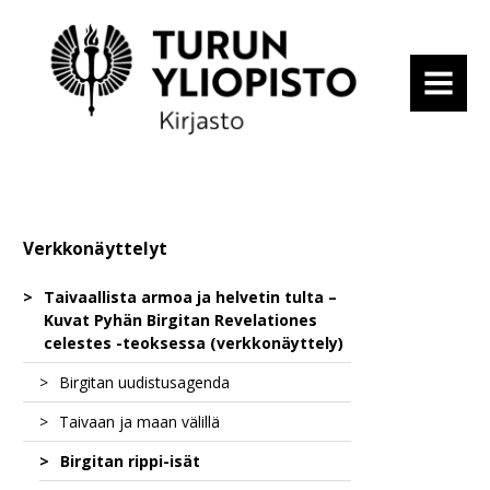
MENU
Verkkonäyttelyt
Taivaallista armoa ja helvetin tulta –
Kuvat Pyhän Birgitan Revelationes
celestes -teoksessa (verkkonäyttely)
Birgitan uudistusagenda
Taivaan ja maan välillä
Ilmestys uudesta luostarisäännöstä
Birgitan rippi-isät
Birgittalaissäännön erityisyys
Hurskas elämä perisynnin varjossa