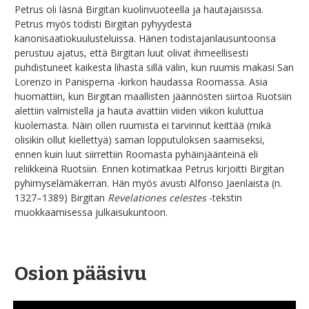
Petrus oli läsnä Birgitan kuolinvuoteella ja hautajaisissa.
Petrus myös todisti Birgitan pyhyydestä
kanonisaatiokuulusteluissa. Hänen todistajanlausuntoonsa
perustuu ajatus, että Birgitan luut olivat ihmeellisesti
puhdistuneet kaikesta lihasta sillä välin, kun ruumis makasi San
Lorenzo in Panisperna -kirkon haudassa Roomassa. Asia
huomattiin, kun Birgitan maallisten jäännösten siirtoa Ruotsiin
alettiin valmistella ja hauta avattiin viiden viikon kuluttua
kuolemasta. Näin ollen ruumista ei tarvinnut keittää (mikä
olisikin ollut kiellettyä) saman lopputuloksen saamiseksi,
ennen kuin luut siirrettiin Roomasta pyhäinjäänteinä eli
reliikkeinä Ruotsiin. Ennen kotimatkaa Petrus kirjoitti Birgitan
pyhimyselämäkerran. Hän myös avusti Alfonso Jaenlaista (n.
1327–1389) Birgitan
Revelationes celestes
-tekstin
muokkaamisessa julkaisukuntoon.
Osion pääsivu