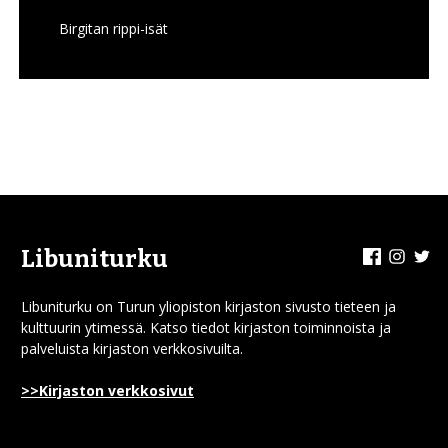
Birgitan rippi-isät
Facebook
Insta
Tw
Libuniturku
Libuniturku on Turun yliopiston kirjaston sivusto tieteen ja
kulttuurin ytimessä. Katso tiedot kirjaston toiminnoista ja
palveluista kirjaston verkkosivuilta.
>>Kirjaston verkkosivut