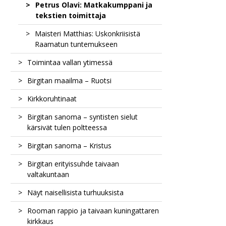
Naantalin luostari: lahjoitustilasta
Petrus Olavi: Matkakumppani ja
kaupungiksi
tekstien toimittaja
Maisteri Matthias: Uskonkriisistä
Raamatun tuntemukseen
Toimintaa vallan ytimessä
Birgitan maailma – Ruotsi
Jumalan äänitorvi soi paaveille ja
kuninkaille
Kirkkoruhtinaat
Näyt vaikuttavat valtapolitiikkaan
Birgitta syntyy pyhimykseksi
Birgitan sanoma – syntisten sielut
Säädyt Birgitan näyissä
Kanonisaatio aikana, jolloin kirkolla oli
kärsivät tulen poltteessa
Katariina ja kanonisaatiokuulustelut
kaksi päätä
Itämeren alueen myöhäiskeskiaika
Birgitan sanoma – Kristus
Vaaran vuodet ja Konstanzin
Lihan kuritusta ja synnin hajua
kirkolliskokous
Birgitan erityissuhde taivaan
Kiirastuli ja nunnien esirukoukset
Birgitan Kristus-näyt
valtakuntaan
Birgittalaisten Kristus-mystiikka
Näyt naisellisista turhuuksista
Pyhän vai pahan hengen vallassa?
Kristusmystiikka
Rooman rappio ja taivaan kuningattaren
myöhäiskeskiaikaisessa kulttuurissa
Likavettä ja kampitusta
Birgitta ja naisen ideaali
kirkkaus