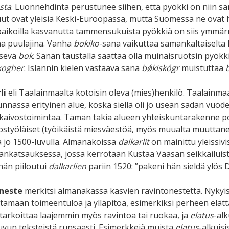
sta
. Luonnehdinta perustunee siihen, että pyökki on niin san
uut ovat yleisiä Keski-Euroopassa, mutta Suomessa ne ovat ha
aikoilla kasvanutta tammensukuista pyökkiä on siis ymmärre
a puulajina. Vanha
bokiko
-sana vaikuttaa samankaltaiselta 
tsevä
bok
. Sanan taustalla saattaa olla muinaisruotsin pyök
kogher
. Islannin kielen vastaava sana
bǿkiskógr
muistuttaa
li
eli Taalainmaalta kotoisin oleva (mies)henkilö. Taalainma
unnassa erityinen alue, koska siellä oli jo usean sadan vuode
kaivostoimintaa. Tämän takia alueen yhteiskuntarakenne p
vostyöläiset (työikäistä miesväestöä, myös muualta muuttanei
a jo 1500-luvulla. Almanakoissa
dalkarlit
on mainittu yleissiv
iankatsauksessa, jossa kerrotaan Kustaa Vaasan seikkailuista
hän piiloutui
dalkarlien
pariin 1520: ”pakeni hän sieldä ylös D
sneste
merkitsi almanakassa kasvien ravintonestettä. Nykyi
ttamaan toimeentuloa ja ylläpitoa, esimerkiksi perheen elätt
n tarkoittaa laajemmin myös ravintoa tai ruokaa, ja
elatus
-alk
uvun teksteistä runsaasti. Esimerkkejä muista
elatus
-alkuis