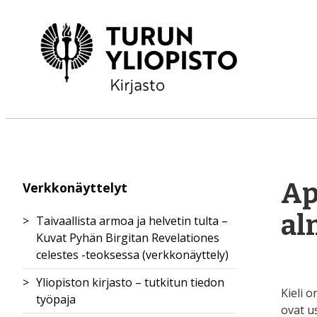
Ap
Verkkonäyttelyt
al
Taivaallista armoa ja helvetin tulta –
Kuvat Pyhän Birgitan Revelationes
celestes -teoksessa (verkkonäyttely)
Yliopiston kirjasto – tutkitun tiedon
Birgitan uudistusagenda
Kieli 
työpaja
Taivaan ja maan välillä
Ilmestys uudesta
ovat u