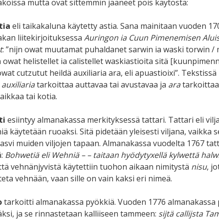
koissa mutta ovat sittemmin jääneet pois käytöstä:
tia
eli taikakaluna käytetty astia. Sana mainitaan vuoden 1
kan liitekirjoituksessa
Auringon ia Cuun Pimenemisen Aluista
t
: ”nijn owat muutamat puhaldanet sarwin ia waski torwin 
owat helistellet ia calistellet waskiastioita sitä [kuunpimen
at cutzutut heildä auxiliaria ara, eli apuastioixi”. Tekstissä
n
auxiliaria
tarkoittaa auttavaa tai avustavaa ja
ara
tarkoittaa
ikkaa tai kotia.
ti
esiintyy almanakassa merkityksessä tattari. Tattari eli vilj
ä käytetään ruoaksi. Sitä pidetään yleisesti viljana, vaikka 
asvi muiden viljojen tapaan. Almanakassa vuodelta 1767 tatt
ä:
Bohwetiä eli Wehniä – – taitaan hyödytyxellä kylwettä ha
 että vehnänjyvistä käytettiin tuohon aikaan nimitystä
nisu
, j
eta vehnään, vaan sille on vain kaksi eri nimeä.
o
tarkoitti almanakassa pyökkiä. Vuoden 1776 almanakassa
äksi, ja se rinnastetaan kalliiseen tammeen:
sijtä callijsta Ta