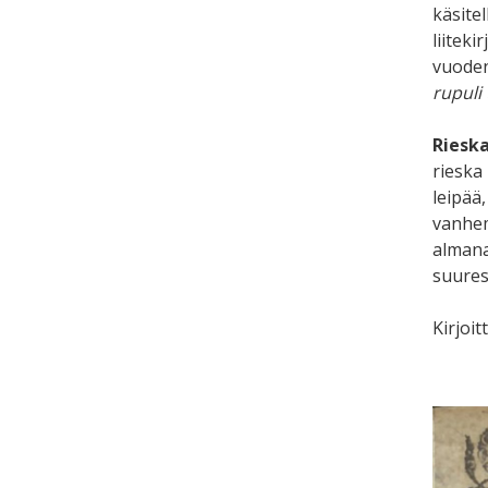
käsite
liiteki
vuoden
rupuli 
Riesk
rieska
leipää
vanhem
almana
suures
Kirjoit