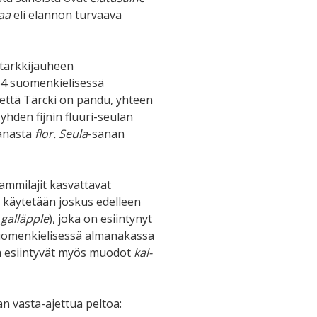
maa
eli elannon turvaava
 tärkkijauheen
54 suomenkielisessä
: että Tärcki on pandu, yhteen
yhden fijnin fluuri-seulan
sanasta
flor. Seula
-sanan
ammilajit kasvattavat
ja käytetään joskus edelleen
.
galläpple
), joka on esiintynyt
suomenkielisessä almanakassa
sa esiintyvät myös muodot
kal-
n vasta-ajettua peltoa: