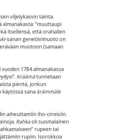
sen viljelykasvin tainta.
ä almanakasta: ”muuttaupi
ä itsellensä, että orahallen
ki
-sanan genetiivimuoto on
an terävään muotoon (samaan
i vuoden 1784 almanakassa
ydyxi”.
Kräämä
tunnetaan
aista pientä, jonkun
n käytössä sana
krämmäle
n aiheuttamiin iho-oireisiin.
ainoja.
Rahka
oli suomalainen
rahkamaiseen” rupeen tai
 jättämiin rupiin. Isorokkoa