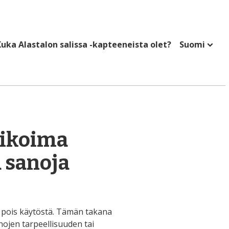
uka Alastalon salissa -kapteeneista olet?
Suomi
likoima
 sanoja
ä pois käytöstä. Tämän takana
nojen tarpeellisuuden tai