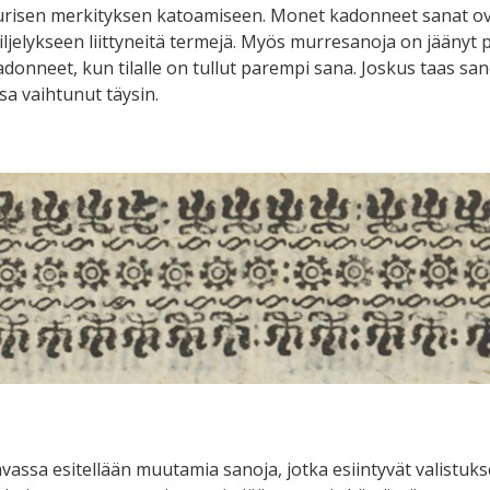
urisen merkityksen katoamiseen. Monet kadonneet sanat ova
ljelykseen liittyneitä termejä. Myös murresanoja on jäänyt p
adonneet, kun tilalle on tullut parempi sana. Joskus taas sa
sa vaihtunut täysin.
vassa esitellään muutamia sanoja, jotka esiintyvät valistuk