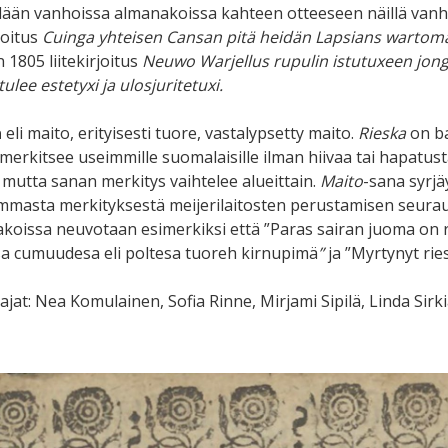
llään vanhoissa almanakoissa kahteen otteeseen näillä vanho
rjoitus
Cuinga yhteisen Cansan pitä heidän Lapsians wartoman
 1805 liitekirjoitus
Neuwo Warjellus rupulin istutuxeen jonga
tulee estetyxi ja ulosjuritetuxi.
a
eli maito, erityisesti tuore, vastalypsetty maito.
Rieska
on ba
 merkitsee useimmille suomalaisille ilman hiivaa tai hapatus
, mutta sanan merkitys vaihtelee alueittain.
Maito
-sana syrjä
masta merkityksestä meijerilaitosten perustamisen seura
koissa neuvotaan esimerkiksi että ”Paras sairan juoma on rie
a cumuudesa eli poltesa tuoreh kirnupimä
”
ja ”Myrtynyt ries
tajat: Nea Komulainen, Sofia Rinne, Mirjami Sipilä, Linda Sirk