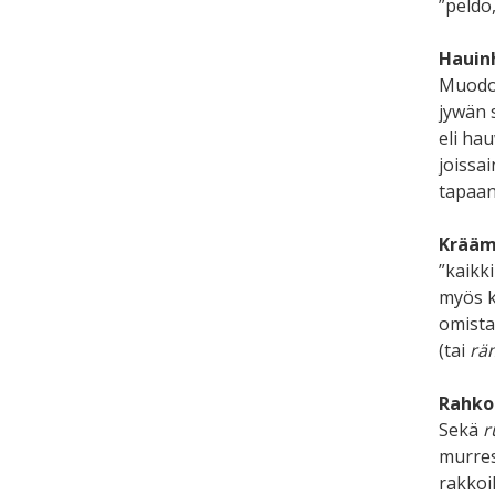
”peldo,
Haui
Muod
jywän 
eli ha
joissa
tapaan
Krää
”kaikk
myös k
omista
(tai
rä
Rahko
Sekä
r
murres
rakkoi