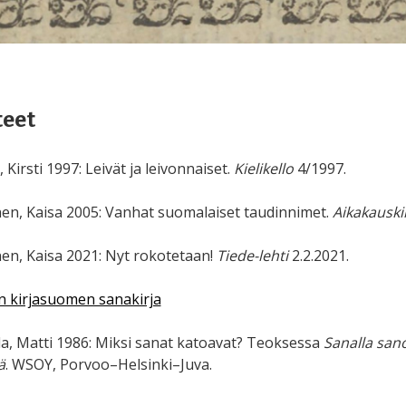
eet
 Kirsti 1997: Leivät ja leivonnaiset.
Kielikello
4/1997.
en, Kaisa 2005: Vanhat suomalaiset taudinnimet.
Aikakausk
en, Kaisa 2021: Nyt rokotetaan!
Tiede-lehti
2.2.2021.
 kirjasuomen sanakirja
la, Matti 1986: Miksi sanat katoavat? Teoksessa
Sanalla san
ä
. WSOY, Porvoo–Helsinki–Juva.