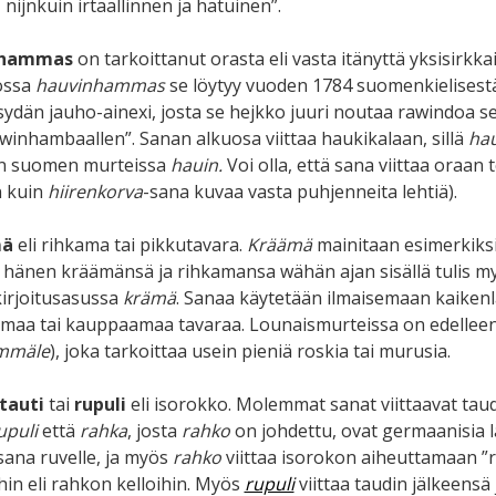
 nijnkuin irtaallinnen ja hatuinen”.
nhammas
on tarkoittanut orasta eli vasta itänyttä yksisirkkai
ossa
hauvinhammas
se löytyy vuoden 1784 suomenkielisest
sydän jauho-ainexi, josta se hejkko juuri noutaa rawindoa sek
uwinhambaallen”. Sanan alkuosa viittaa haukikalaan, sillä
hau
in suomen murteissa
hauin.
Voi olla, että sana viittaa ora
 kuin
hiirenkorva
-sana kuvaa vasta puhjenneita lehtiä).
mä
eli rihkama tai pikkutavara.
Kräämä
mainitaan esimerkiks
i hänen kräämänsä ja rihkamansa wähän ajan sisällä tulis my
irjoitusasussa
krämä
. Sanaa käytetään ilmaisemaan kaikenl
maa tai kauppaamaa tavaraa. Lounaismurteissa on edellee
mmäle
), joka tarkoittaa usein pieniä roskia tai murusia.
tauti
tai
rupuli
eli isorokko. Molemmat sanat viittaavat taudi
upuli
että
rahka
, josta
rahko
on johdettu, ovat germaanisia l
ana ruvelle, ja myös
rahko
viittaa isorokon aiheuttamaan ”
hin eli rahkon kelloihin. Myös
rupuli
viittaa taudin jälkeensä