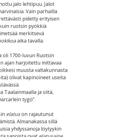
ottu jalo lehtipuu. Jalot
rvinaisia. Vain parhailla
ttävästi pidetty erityisen
kuin ruotsin pyökkiä
kimetsää merkitsevä
bokikoa
aika tavalla.
a oli 1700-luvun Ruotsin
n ajan harjoitettu mittavaa
oikkesi muusta valtakunnasta
ta) olivat kapinoineet useita
istävässä
 Taalainmaalla ja siitä,
arcarlein tygö”.
sin
elatus
on rajautunut
ämistä. Almanakassa sillä
uisia yhdyssanoja löytyykin
ista sanoista ovat
elatusaine