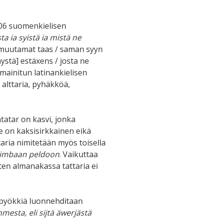
706 suomenkielisen
 ia syistä ia mistä ne
/ muutamat taas / saman syyn
nystä] estäxens / josta ne
 mainitun latinankielisen
 alttaria, pyhäkköä,
atatar on kasvi, jonka
se on kaksisirkkainen eikä
aria nimitetään myös toisella
lwimbaan peldoon
. Vaikuttaa
oten almanakassa tattaria ei
 pyökkiä luonnehditaan
mmesta, eli sijtä äwerjästä