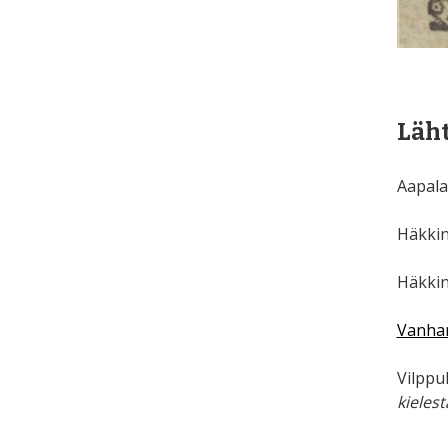
Läht
Aapala,
Häkkin
Häkkin
Vanhan
Vilppu
kielest