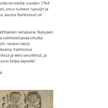
illa termeillä: vuoden 1764
, jotca tulewat rupulijn
ja
, kautta Rahkotauti eli
lttilainen lainasana. Nykyään
ta valmistettavaa ohutta
ytti
rieskan
tästä
uksena. Vanhoissa
sca ja wesi secoitetut, ja
ca ei kelpa lapselle”.
iä