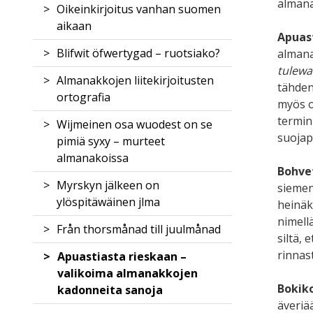
Miten Revelationes celestes -
Epäusko, kritiikki, skolastiikka
Birgitan Rooma
almana
årets gång
Oikeinkirjoitus vanhan suomen
teoksen vaikutus luotiin?
aikaan
Rooma – maanpäällinen Jumalan
Kuinkas sitten kävikään?
Apuas
Birgitta pyhimyksenä
valtakunta
Revelationes celestes -teoksen
Ennustuksia tulevasta vuodesta
Blifwit öfwertygad – ruotsiako?
almana
syntyvaiheet
tulewa
Maria, taivaallisen valtakunnan
Birgittaan liittyvät tekstit
Almanakkojen liitekirjoitusten
tähden 
kuningatar
Teoksen maine leviää
ortografia
Birgitan reliikit, relikvaariot ja
myös ow
Birgitan jälkimaine
kuvat
termi
Wijmeinen osa wuodest on se
suomalaisessa kulttuurissa
suojapa
pimiä syxy – murteet
Birgitta keskiajan
almanakoissa
pyhimyskentässä
Bohve
Myrskyn jälkeen on
siemeni
ylöspitäwäinen jlma
heinäk
nimell
Från thorsmånad till juulmånad
siltä,
rinnast
Apuastiasta rieskaan –
valikoima almanakkojen
Bokik
kadonneita sanoja
äveriä