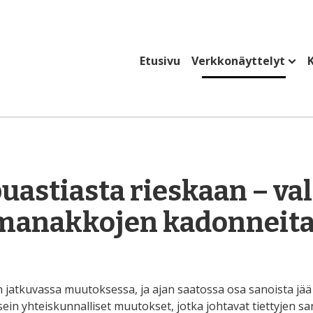
Etusivu
Verkkonäyttelyt
K
uastiasta rieskaan – va
manakkojen kadonneita
on jatkuvassa muutoksessa, ja ajan saatossa osa sanoista jä
sein yhteiskunnalliset muutokset, jotka johtavat tiettyjen sa