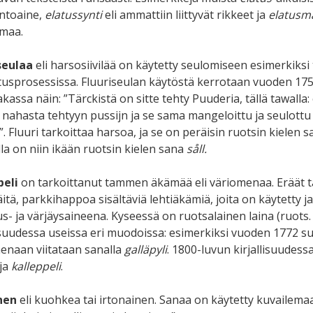
intoaine,
el
atussynti
eli ammattiin liittyvät rikkeet ja
elatus
smaa.
seulaa
eli harsosiivilää on käytetty seulomiseen esimerkiksi
tusprosessissa. Fluuriseulan käytöstä kerrotaan vuoden 17
kassa näin: ”Tärckistä on sitte tehty Puuderia, tällä tawalla
ä nahasta tehtyyn pussijn ja se sama mangeloittu ja seulottu 
”. Fluuri tarkoittaa harsoa, ja se on peräisin ruotsin kielen 
lla on niin ikään ruotsin kielen sana
såll.
eli
on tarkoittanut tammen äkämää eli väriomenaa. Eräät t
itä, parkkihappoa sisältäviä lehtiäkämiä, joita on käytetty 
us- ja värjäysaineena. Kyseessä on ruotsalainen laina (ruots
lisuudessa useissa eri muodoissa: esimerkiksi vuoden 1772 
enaan viitataan sanalla
galläpyli
. 1800-luvun kirjallisuudes
ja
kalleppeli
.
nen
eli kuohkea tai irtonainen. Sanaa on käytetty kuvailemaa