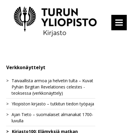
MENU
Verkkonäyttelyt
Taivaallista armoa ja helvetin tulta – Kuvat
Pyhän Birgitan Revelationes celestes -
teoksessa (verkkonäyttely)
Yliopiston kirjasto – tutkitun tiedon työpaja
Birgitan uudistusagenda
Ajan Tieto – suomalaiset almanakat 1700-
Taivaan ja maan välillä
Näkökulmia avoimeen tieteeseen
Ilmestys uudesta luostarisäännöstä
luvulla
Birgitan rippi-isät
Tutkittu tieto ja informaatiolukutaito
Birgittalaissäännön erityisyys
Hurskas elämä perisynnin varjossa
Avoin tiede historiantutkijan työssä
Kirjasto100: Elämyksiä matkan
Valistavat almanakat