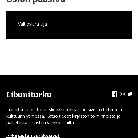
Valtiovierailuja
Facebook
Insta
Tw
Libuniturku
Libuniturku on Turun yliopiston kirjaston sivusto tieteen ja
kulttuurin ytimessä. Katso tiedot kirjaston toiminnoista ja
palveluista kirjaston verkkosivuilta.
>>Kirjaston verkkosivut