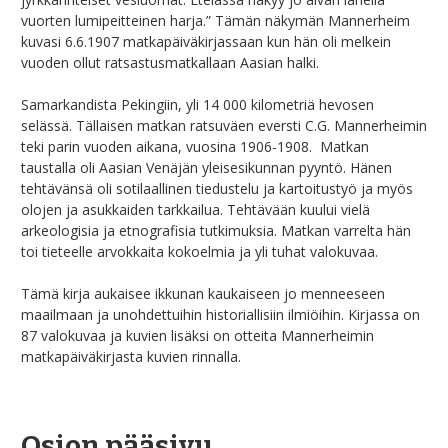
vuorten lumipeitteinen harja.” Tämän näkymän Mannerheim
kuvasi 6.6.1907 matkapäiväkirjassaan kun hän oli melkein
vuoden ollut ratsastusmatkallaan Aasian halki.
Samarkandista Pekingiin, yli 14 000 kilometriä hevosen
selässä. Tällaisen matkan ratsuväen eversti C.G. Mannerheimin
teki parin vuoden aikana, vuosina 1906-1908. Matkan
taustalla oli Aasian Venäjän yleisesikunnan pyyntö. Hänen
tehtävänsä oli sotilaallinen tiedustelu ja kartoitustyö ja myös
olojen ja asukkaiden tarkkailua. Tehtävään kuului vielä
arkeologisia ja etnografisia tutkimuksia. Matkan varrelta hän
toi tieteelle arvokkaita kokoelmia ja yli tuhat valokuvaa.
Tämä kirja aukaisee ikkunan kaukaiseen jo menneeseen
maailmaan ja unohdettuihin historiallisiin ilmiöihin. Kirjassa on
87 valokuvaa ja kuvien lisäksi on otteita Mannerheimin
matkapäiväkirjasta kuvien rinnalla.
Osion pääsivu