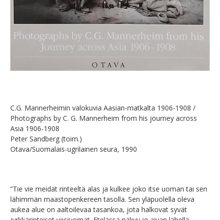
C.G. Mannerheimin valokuvia Aasian-matkalta 1906-1908 /
Photographs by C. G. Mannerheim from his journey across
Asia 1906-1908
Peter Sandberg (toim.)
Otava/Suomalais-ugrilainen seura, 1990
”Tie vie meidät rinteeltä alas ja kulkee joko itse uoman tai sen
lähimmän maastopenkereen tasolla. Sen yläpuolella oleva
aukea alue on aaltoilevaa tasankoa, jota halkovat syvät
jyrkkärinteiset vesiuomat. Etelässä näkyy jo aivan lähellä